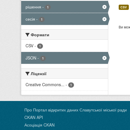
рішення
-
1
CSV
сесія
-
1
Ви мож
Формати
CSV
-
1
JSON
-
1
Ліцензії
Creative Commons...
-
1
Про Портал відкритих даних Славутської міської ради
CKAN API
Асоціація CKAN