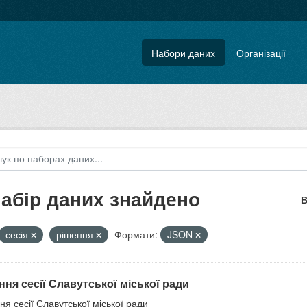
Набори даних
Організації
набір даних знайдено
В
сесія
рішення
Формати:
JSON
ння сесії Славутської міської ради
ня сесії Славутської міської ради