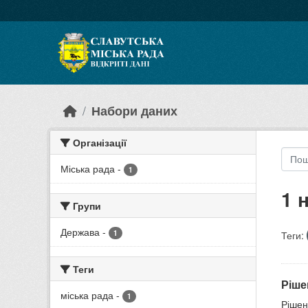
Skip to main content
Набори даних
Організації
Міська рада
-
1
1 
Групи
Держава
-
1
Теги:
Теги
Ріше
міська рада
-
1
Рішен