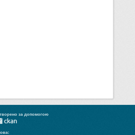
творено за допомогою
ова