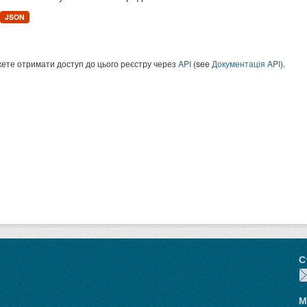
JSON
ете отримати доступ до цього реєстру через
API
(see
Документація API
).
С
М