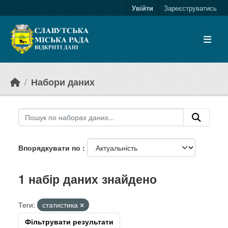
Skip to main content
Увійти
Зареєструватись
Набори даних
Впорядкувати по
1 набір даних знайдено
Теги:
статистика
Фільтрувати результати