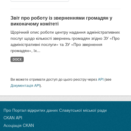
Звіт про роботу із зверненнями громадян у
виконачому комітеті
Щорічний опис роботи центру надання адміністративних
послуг щодо кількості звернень громадян згідно ЗУ «Про
адміністративні послуги» та ЗУ «Про звернення
громадян», їх...
DOCX
Ви можете отримати доступ до цього реєстру через
API
(see
Документація API
).
Про Портал відкритих даних Славутської міської ради
CKAN API
Асоціація CKAN