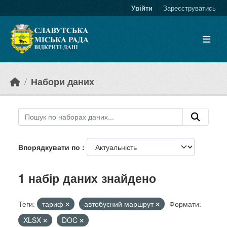
Skip to main content
Увійти
Зареєструватись
Набори даних
Впорядкувати по
1 набір даних знайдено
Теги:
тариф
автобусний маршрут
Формати:
XLSX
DOC