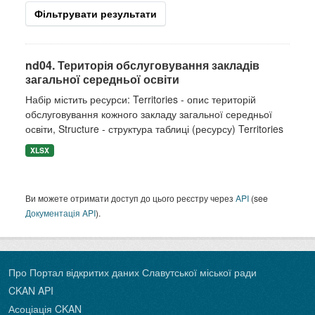
Фільтрувати результати
nd04. Територія обслуговування закладів
загальної середньої освіти
Набір містить ресурси: Territories - опис територій
обслуговування кожного закладу загальної середньої
освіти, Structure - структура таблиці (ресурсу) Territories
XLSX
Ви можете отримати доступ до цього реєстру через
API
(see
Документація API
).
Про Портал відкритих даних Славутської міської ради
CKAN API
Асоціація CKAN