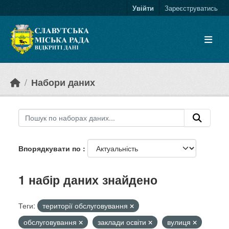
Skip to main content
Увійти
Зареєструватись
Набори даних
Впорядкувати по
1 набір даних знайдено
Теги:
території обслуговування
обслуговування
заклади освіти
вулиця