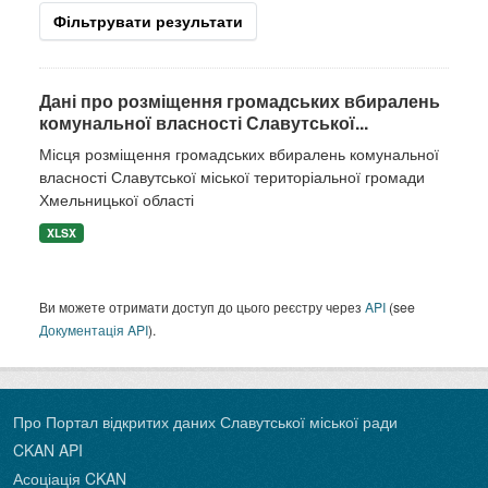
Фільтрувати результати
Дані про розміщення громадських вбиралень
комунальної власності Славутської...
Місця розміщення громадських вбиралень комунальної
власності Славутської міської територіальної громади
Хмельницької області
XLSX
Ви можете отримати доступ до цього реєстру через
API
(see
Документація API
).
Про Портал відкритих даних Славутської міської ради
CKAN API
Асоціація CKAN