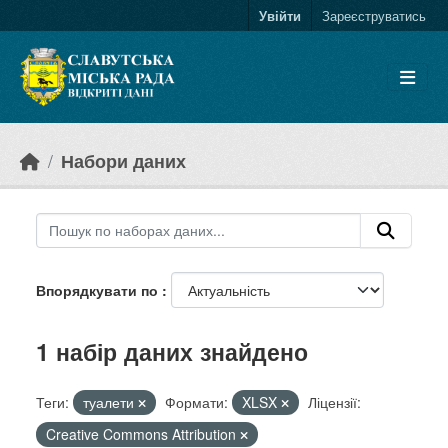
Skip to main content
Увійти
Зареєструватись
Набори даних
Впорядкувати по
1 набір даних знайдено
Теги:
туалети
Формати:
XLSX
Ліцензії:
Creative Commons Attribution