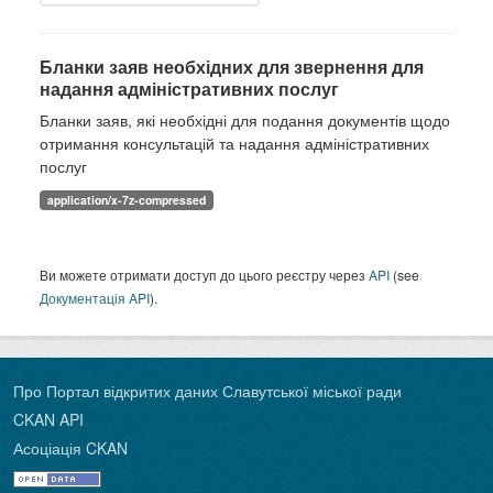
Бланки заяв необхідних для звернення для
надання адміністративних послуг
Бланки заяв, які необхідні для подання документів щодо
отримання консультацій та надання адміністративних
послуг
application/x-7z-compressed
Ви можете отримати доступ до цього реєстру через
API
(see
Документація API
).
Про Портал відкритих даних Славутської міської ради
CKAN API
Асоціація CKAN