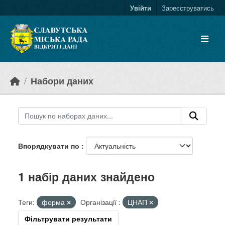
Skip to main content
Увійти
Зареєструватись
Набори даних
Впорядкувати по
1 набір даних знайдено
Теги:
форма
Організації :
ЦНАП
Фільтрувати результати