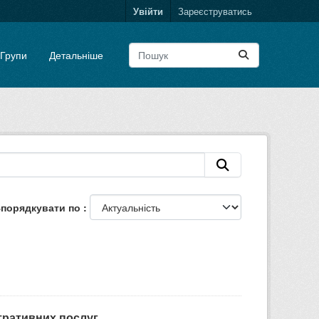
Увійти
Зареєструватись
Групи
Детальніше
порядкувати по
тративних послуг