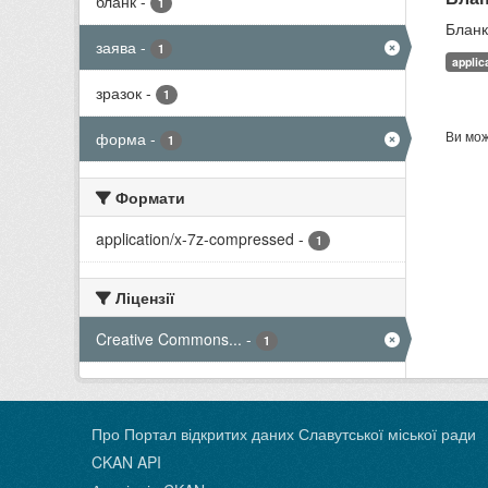
бланк
-
1
Бланк
заява
-
1
applic
зразок
-
1
Ви мож
форма
-
1
Формати
application/x-7z-compressed
-
1
Ліцензії
Creative Commons...
-
1
Про Портал відкритих даних Славутської міської ради
CKAN API