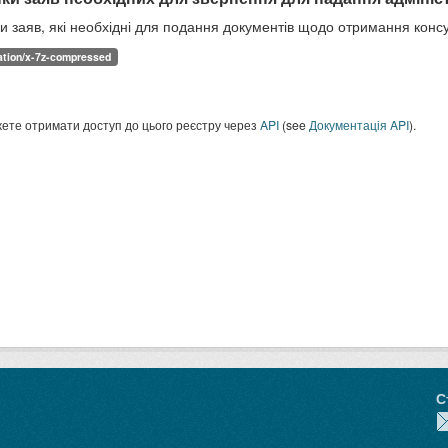
и заяв, які необхідні для подання документів щодо отримання консу
ation/x-7z-compressed
ете отримати доступ до цього реєстру через
API
(see
Документація API
).
С