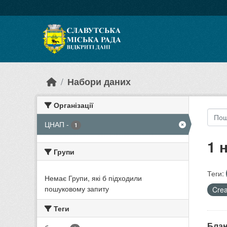
Skip to main content
Набори даних
Організації
ЦНАП
-
1
1 
Групи
Теги:
Немає Групи, які б підходили
пошуковому запиту
Crea
Теги
Блан