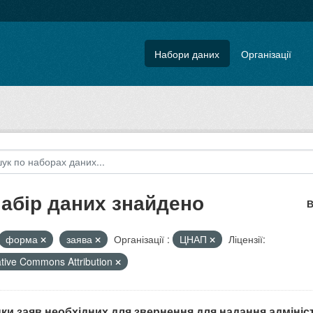
Набори даних
Організації
набір даних знайдено
В
форма
заява
Організації :
ЦНАП
Ліцензії:
tive Commons Attribution
ки заяв необхідних для звернення для надання адмініс