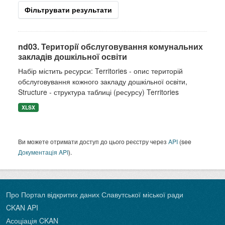
Фільтрувати результати
nd03. Території обслуговування комунальних
закладів дошкільної освіти
Набір містить ресурси: Territories - опис територій
обслуговування кожного закладу дошкільної освіти,
Structure - структура таблиці (ресурсу) Territories
XLSX
Ви можете отримати доступ до цього реєстру через
API
(see
Документація API
).
Про Портал відкритих даних Славутської міської ради
CKAN API
Асоціація CKAN