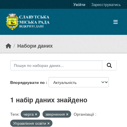
Skip to main content
Увійти
Зареєструватись
Набори даних
Впорядкувати по
1 набір даних знайдено
Теги:
черга
звернення
Організації :
Управління освіти