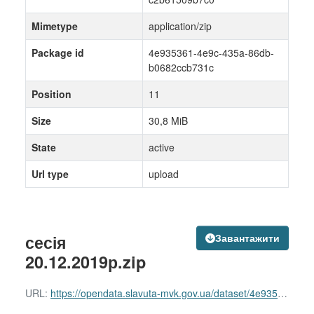
Mimetype
application/zip
Package id
4e935361-4e9c-435a-86db-
b0682ccb731c
Position
11
Size
30,8 MiB
State
active
Url type
upload
сесія
Завантажити
20.12.2019р.zip
URL:
https://opendata.slavuta-mvk.gov.ua/dataset/4e935361-4e9c-435a-86db-b0682ccb731c/resource/2fd100c7-998c-4210-8ce1-c2b61509b7c0/download/-20.12.2019.zip