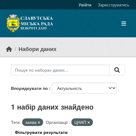
Skip to main content
Увійти
Зареєструватись
Набори даних
Впорядкувати по
1 набір даних знайдено
Теги:
заява
Організації :
ЦНАП
Фільтрувати результати