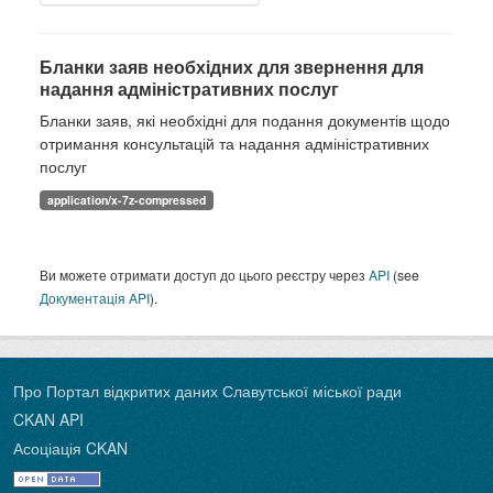
Бланки заяв необхідних для звернення для
надання адміністративних послуг
Бланки заяв, які необхідні для подання документів щодо
отримання консультацій та надання адміністративних
послуг
application/x-7z-compressed
Ви можете отримати доступ до цього реєстру через
API
(see
Документація API
).
Про Портал відкритих даних Славутської міської ради
CKAN API
Асоціація CKAN