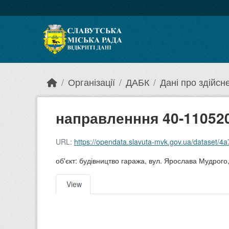
Skip to main content
Організації
ДАБК
Дані про здійсне
направленння 40-110520
URL:
https://opendata.slavuta-mvk.gov.ua/dataset
об'єкт: будівництво гаража, вул. Ярослава Мудрого
View