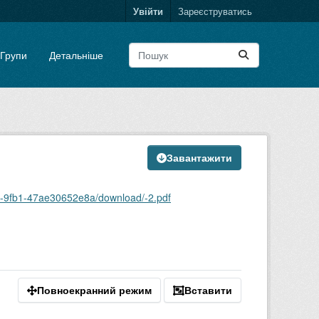
Увійти
Зареєструватись
Групи
Детальніше
Завантажити
7-9fb1-47ae30652e8a/download/-2.pdf
Повноекранний режим
Вставити