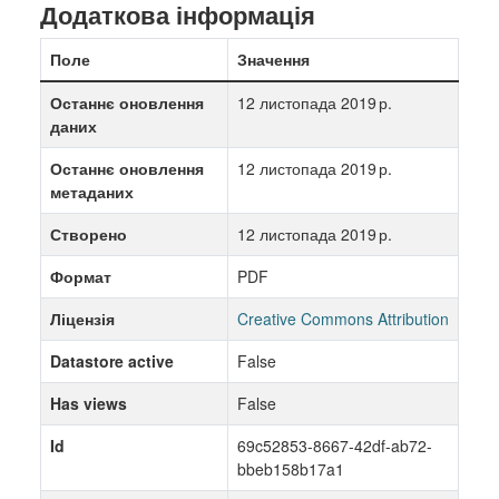
Додаткова інформація
Поле
Значення
Останнє оновлення
12 листопада 2019 р.
даних
Останнє оновлення
12 листопада 2019 р.
метаданих
Створено
12 листопада 2019 р.
Формат
PDF
Ліцензія
Creative Commons Attribution
Datastore active
False
Has views
False
Id
69c52853-8667-42df-ab72-
bbeb158b17a1