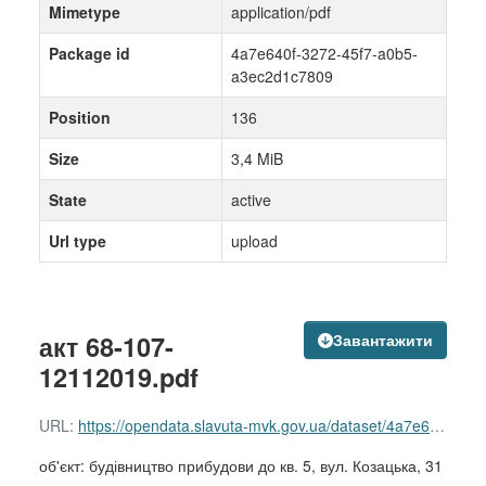
Mimetype
application/pdf
Package id
4a7e640f-3272-45f7-a0b5-
a3ec2d1c7809
Position
136
Size
3,4 MiB
State
active
Url type
upload
акт 68-107-
Завантажити
12112019.pdf
URL:
https://opendata.slavuta-mvk.gov.ua/dataset/4a7e640f-3272-45f7-a0b5-a3ec2d1c7809/resource/69c52853-8667-42df-ab72-bbeb158b17a1/download/-68-107.pdf
об'єкт: будівництво прибудови до кв. 5, вул. Козацька, 31