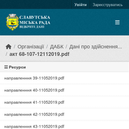
Skip to main content
Увійти
Зареєструватись
Організації
ДАБК
Дані про здійснення...
акт 68-107-12112019.pdf
Ресурси
направленння 39-11052019.pdf
направленння 40-11052019.pdf
направленння 41-11052019.pdf
направленння 42-11052019.pdf
направленння 43-11052019.pdf