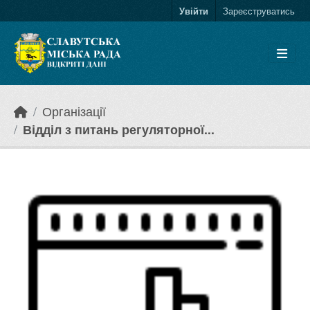
Skip to main content
Увійти
Зареєструватись
Організації
Відділ з питань регуляторної...